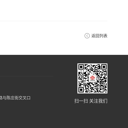

返回列表
路与陈庄街交叉口
扫一扫 关注我们