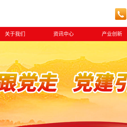
关于我们
资讯中心
产业创新