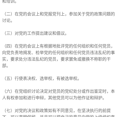
和培训。
（二）在党的会议上和党报党刊上，参加关于党的政策问题的
讨论。
（三）对党的工作提出建议和倡议。
（四）在党的会议上有根据地批评党的任何组织和任何党员，
向党负责地揭发、检举党的任何组织和任何党员违法乱纪的事
实，要求处分违法乱纪的党员，要求罢免或撤换不称职的干
部。
（五）行使表决权、选举权，有被选举权。
（六）在党组织讨论决定对党员的党纪处分或作出鉴定时，本
人有权参加和进行申辩，其他党员可以为他作证和辩护。
（七）对党的决议和政策如有不同意见，在坚决执行的前提