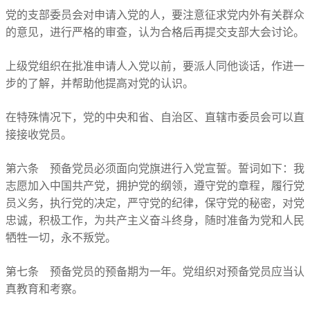
党的支部委员会对申请入党的人，要注意征求党内外有关群众
的意见，进行严格的审查，认为合格后再提交支部大会讨论。
上级党组织在批准申请人入党以前，要派人同他谈话，作进一
步的了解，并帮助他提高对党的认识。
在特殊情况下，党的中央和省、自治区、直辖市委员会可以直
接接收党员。
第六条 预备党员必须面向党旗进行入党宣誓。誓词如下：我
志愿加入中国共产党，拥护党的纲领，遵守党的章程，履行党
员义务，执行党的决定，严守党的纪律，保守党的秘密，对党
忠诚，积极工作，为共产主义奋斗终身，随时准备为党和人民
牺牲一切，永不叛党。
第七条 预备党员的预备期为一年。党组织对预备党员应当认
真教育和考察。