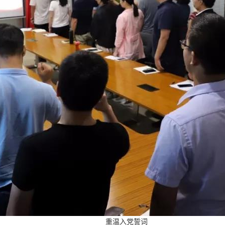
重温入党誓词