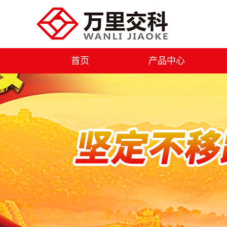
首页
产品中心