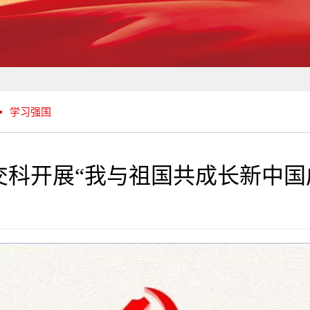
学习强国
交科开展“我与祖国共成长新中国