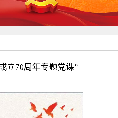
成立70周年专题党课”