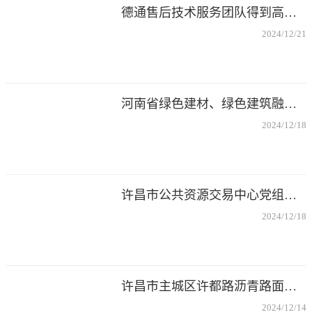
德通售后技术服务团队得到高度认可和赞扬
2024/12/21
河南省绿色建材、绿色建筑融合发展产业联盟发布会在郑州盛大开启
2024/12/18
许昌市公共资源交易中心党组书记、主任黄自正一行莅临考察调研
2024/12/18
许昌市主城区许都路沥青路面现场再生项目完工通车
2024/12/14