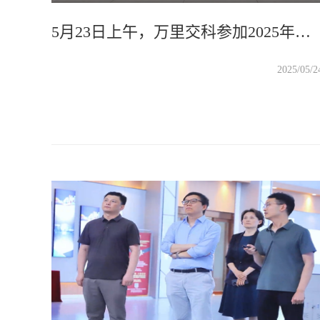
5月23日上午，万里交科参加2025年许昌市科技活动周和许昌市全国科技工作者日活动启动仪式，打造科普特色品牌，提供更多优质服务，推动科技创新成果进一步走向社会公众，为提升全民科学素养、助力科技自立自强积极作出应有贡献！
2025/05/2