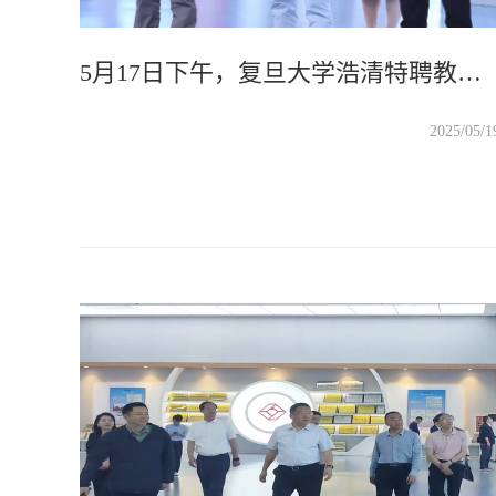
5月17日下午，复旦大学浩清特聘教授、上海科学智能研究院院长漆远一行莅临万里交科智能制造产业园考察调研河南省道路低碳建设养护中试基地、万里交科无损检测三维可视化人工智能平台、德通路面再生列车及路面再生产业互联网平台等创新成果，指导人工智能数据大模型创新方案和数据要素资产交易政策，许昌市人民政府副市长赵淑红等领导陪同调研。
2025/05/1