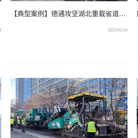
【典型案例】德通攻坚湖北重载省道项目：8 公分 11 米宽泡沫沥青面层再生，破解重载交通养护难题。
4
2025/05/24