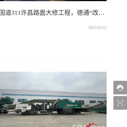
国道311许昌路面大修工程，德通“改性沥青发泡+振动搅拌+泡沫沥青温拌”多项先进技术叠加应用，保障和提升路面大修工程质量
2025/05/22

